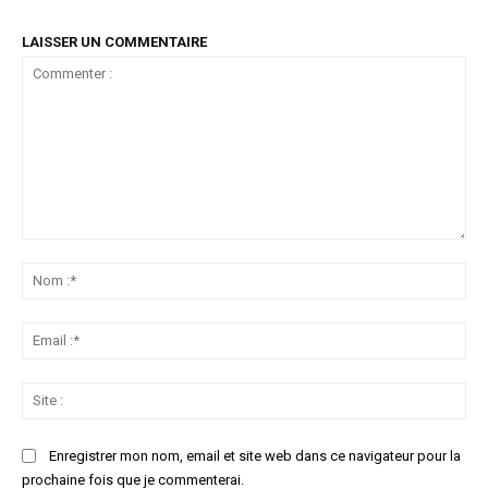
LAISSER UN COMMENTAIRE
Commenter
:
No
:*
Ema
:*
Sit
:
Enregistrer mon nom, email et site web dans ce navigateur pour la
prochaine fois que je commenterai.