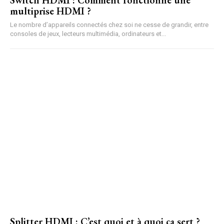
multiprise HDMI ?
Le nombre d’appareils connectés chez soi ne cesse de grandir, entre
consoles de jeux, lecteurs multimédia, ordinateurs et...
Splitter HDMI : C’est quoi et à quoi ça sert ?