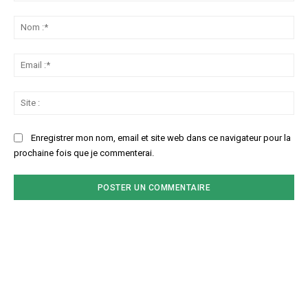
Commenter
:
No
:*
Ema
:*
Sit
:
Enregistrer mon nom, email et site web dans ce navigateur pour la
prochaine fois que je commenterai.